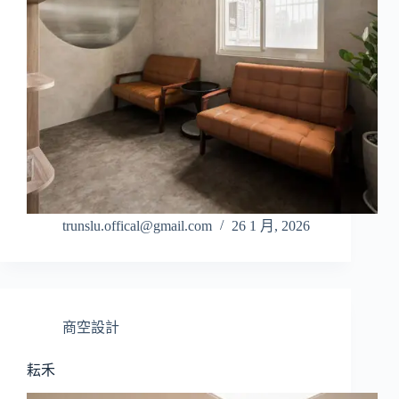
trunslu.offical@gmail.com
26 1 月, 2026
商空設計
耘禾