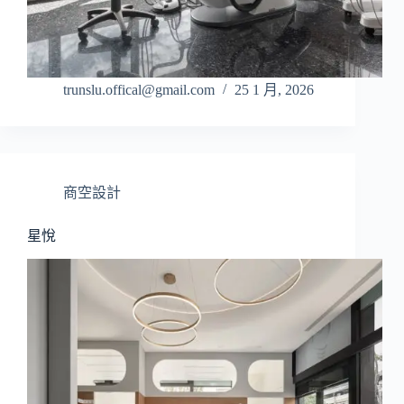
trunslu.offical@gmail.com
25 1 月, 2026
商空設計
星悅