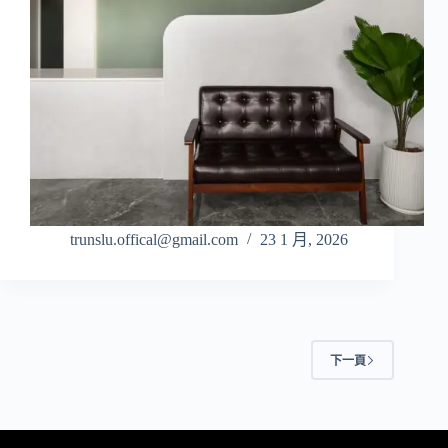
trunslu.offical@gmail.com
23 1 月, 2026
下一頁