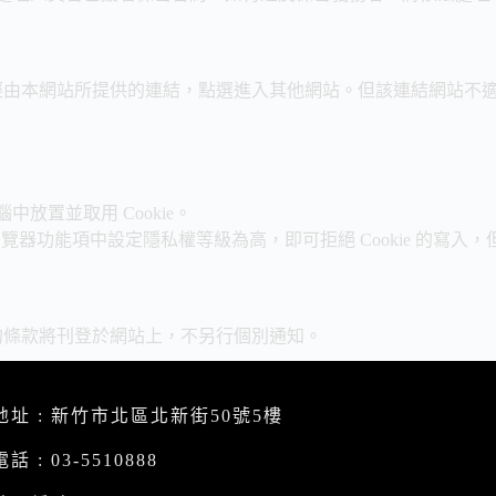
經由本網站所提供的連結，點選進入其他網站。但該連結網站不
放置並取用 Cookie。
的瀏覽器功能項中設定隱私權等級為高，即可拒絕 Cookie 的寫
的條款將刊登於網站上，不另行個別通知。
地址 : 新竹市北區北新街50號5樓
電話 : 03-5510888