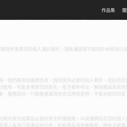
作品集
關
了讓您能安心使用本網站的各項服務與資訊，特此向您說明本網
服務時所蒐集到的個人識別資料。隱私權政策不適用於本網站以
時，我們將視該服務性質，請您提供必要的個人資料，並在特定
功能時，可能會蒐集您的姓名、電子郵件地址、聯絡電話及其他
繫、服務提供、行銷推廣或其他合法用途使用，不會未經您同意
的資訊安全設備及必要的安全防護措施，以保護網站及您的個人
處理人員皆已簽署保密合約，如有違反保密義務者，將依法處理