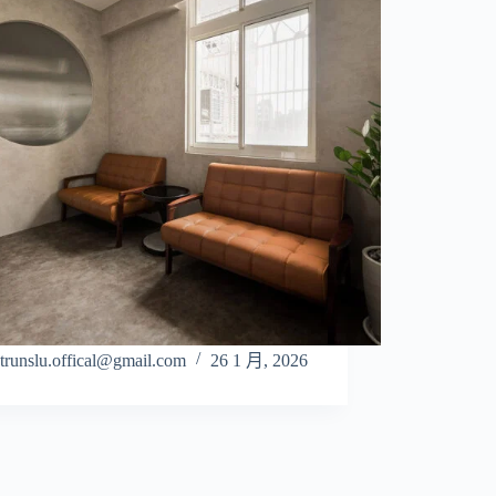
trunslu.offical@gmail.com
26 1 月, 2026