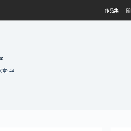
作品集
關
om
文章: 44