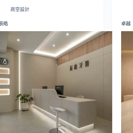
商空設計
辰皓
卓越