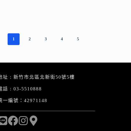
1
2
3
4
5
地址 : 新竹市北區北新街50號5樓
電話 : 03-5510888
統一編號：42971148