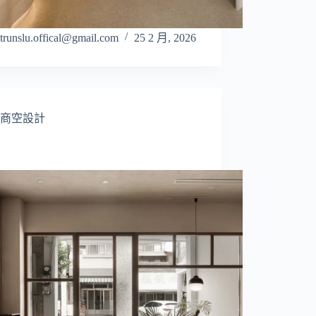
trunslu.offical@gmail.com
25 2 月, 2026
商空設計