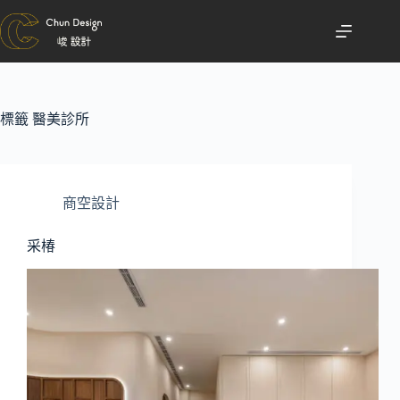
標籤
醫美診所
商空設計
采椿